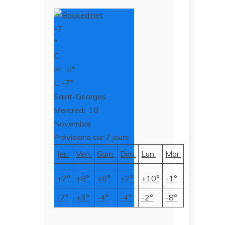
-7
°
C
H: -5°
L: -7°
Saint-Georges
Mercredi, 18
Novembre
Prévisions sur 7 jours
Jeu.
Ven.
Sam.
Dim.
Lun.
Mar.
+
2°
+
8°
+
6°
+
2°
+
10°
-1°
-7°
+
3°
-4°
-4°
-2°
-8°