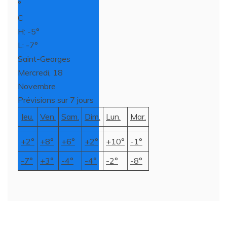
°
C
H: -5°
L: -7°
Saint-Georges
Mercredi, 18
Novembre
Prévisions sur 7 jours
Jeu.
Ven.
Sam.
Dim.
Lun.
Mar.
+
2°
+
8°
+
6°
+
2°
+
10°
-1°
-7°
+
3°
-4°
-4°
-2°
-8°