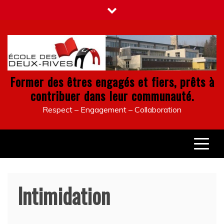
Skip
to
content
Former des êtres engagés et fiers, prêts à
contribuer dans leur communauté.
Respect – Engagement – Collaboration
Intimidation