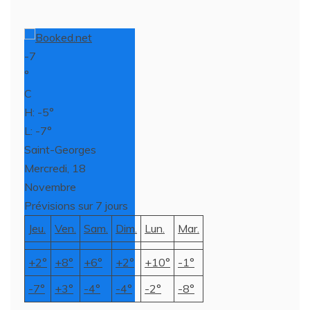
-7
°
C
H: -5°
L: -7°
Saint-Georges
Mercredi, 18
Novembre
Prévisions sur 7 jours
Jeu.
Ven.
Sam.
Dim.
Lun.
Mar.
+
2°
+
8°
+
6°
+
2°
+
10°
-1°
-7°
+
3°
-4°
-4°
-2°
-8°