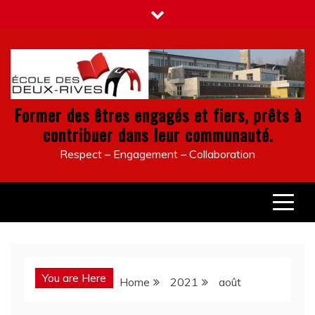
Skip
to
content
Former des êtres engagés et fiers, prêts à
contribuer dans leur communauté.
Respect – Engagement – Collaboration
You are Here
Home
2021
août