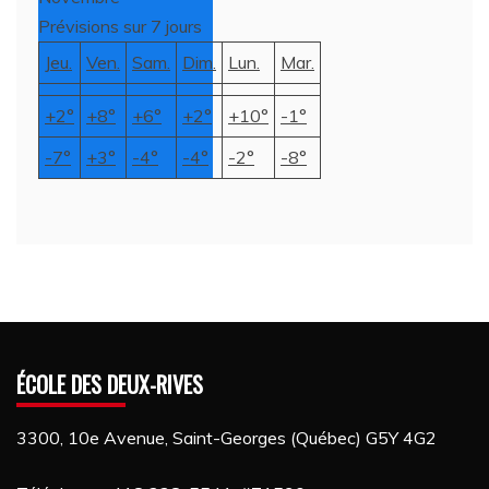
Prévisions sur 7 jours
Jeu.
Ven.
Sam.
Dim.
Lun.
Mar.
+
2°
+
8°
+
6°
+
2°
+
10°
-1°
-7°
+
3°
-4°
-4°
-2°
-8°
ÉCOLE DES DEUX-RIVES
3300, 10e Avenue, Saint-Georges (Québec) G5Y 4G2