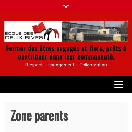
Skip
to
content
Former des êtres engagés et fiers, prêts à
contribuer dans leur communauté.
Respect – Engagement – Collaboration
Zone parents